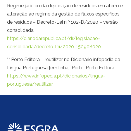
Regime jurídico da deposição de resíduos em aterro e
alteração ao regime da gestão de fluxos específicos
de resíduos – Decreto-Lei n.º 102-D/2020 – versão
consolidada:
https://diariodarepublica.pt/dr/legislacao-
consolidada/decreto-lei/2020-150908020
** Porto Editora – reutilizar no Dicionário infopédia da
Língua Portuguesa [em linha]. Porto: Porto Editora:
https://www.infopedia.pt/dicionarios/lingua-
portuguesa/reutilizar