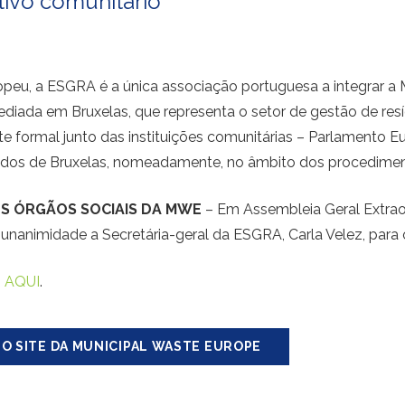
tivo comunitário
ropeu, a ESGRA é a única associação portuguesa a integrar 
sediada em Bruxelas, que representa o setor de gestão de res
nte formal junto das instituições comunitárias – Parlamento 
ados de Bruxelas, nomeadamente, no âmbito dos procedimento
S ÓRGÃOS SOCIAIS DA MWE
– Em Assembleia Geral Extrao
 unanimidade a Secretária-geral da ESGRA, Carla Velez, para 
,
AQUI
.
E O SITE DA MUNICIPAL WASTE EUROPE