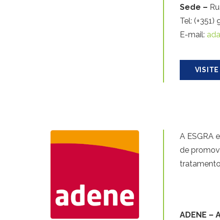
Sede –
Ru
Tel: (+351
E-mail:
ada
VISITE
A ESGRA e 
de promover
tratamento
ADENE – A