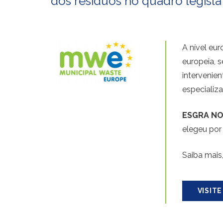
dos resíduos no quadro legisla
A nível eu
europeia, 
intervenie
especializ
ESGRA NO
elegeu por
Saiba mais
VISIT