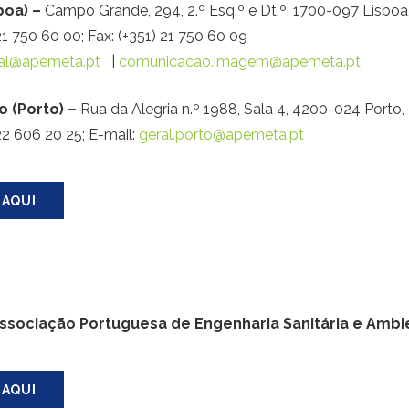
boa) –
Campo Grande, 294, 2.º Esq.º e Dt.º, 1700-097 Lisb
 21 750 60 00; Fax: (+351) 21 750 60 09
al@apemeta.pt
|
comunicacao.imagem@apemeta.pt
 (Porto) –
Rua da Alegria n.º 1988, Sala 4, 4200-024 Por
 22 606 20 25; E-mail:
geral.porto@apemeta.pt
 AQUI
ssociação Portuguesa de Engenharia Sanitária e Ambi
 AQUI