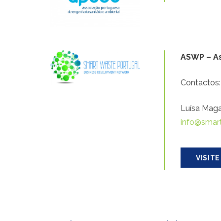
ASWP – As
Contactos:
Luísa Maga
info@smar
VISITE