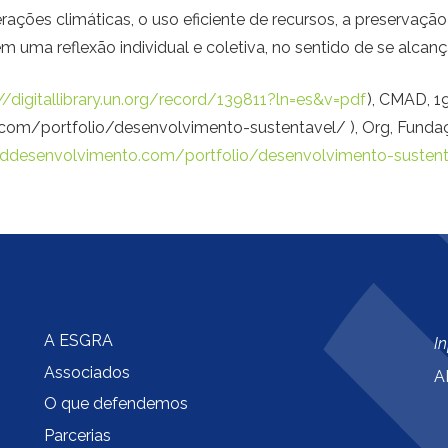
erações climáticas, o uso eficiente de recursos, a preservaçã
em uma reflexão individual e coletiva, no sentido de se alcan
//digitallibrary.un.org/record/139811?ln=es&v=pdf
), CMAD, 1
com/portfolio/desenvolvimento-sustentavel/ ), Org, Funda
/ddesenvolvimento.com/portfolio/desenvolvimento-susten
A ESGRA
I
Associados
A
O que defendemos
Parcerias