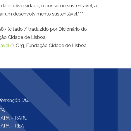
o da biodiversidade, o consumo sustentável, a
çar um desenvolvimento sustentável.” **
987 (citado / traduzido por Dicionário do
ção Cidade de Lisboa
tavel/
), Org, Fundação Cidade de Lisboa
nformação Útil:
PA
APA – RARU
APA – REA