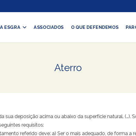
A ESGRA
ASSOCIADOS
O QUE DEFENDEMOS
PAR
Aterro
da sua deposição acima ou abaixo da superfície natural. (…)
guintes requisitos:
atamento referido deve: a) Ser o mais adequado, de forma a r