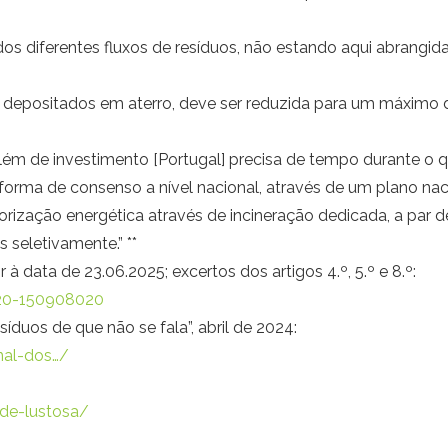
os diferentes fluxos de resíduos, não estando aqui abrangida
s depositados em aterro, deve ser reduzida para um máximo 
além de investimento [Portugal] precisa de tempo durante o qua
rma de consenso a nível nacional, através de um plano nac
rização energética através de incineração dedicada, a par
s seletivamente.” **
 data de 23.06.2025; excertos dos artigos 4.º, 5.º e 8.º:
2020-150908020
síduos de que não se fala”, abril de 2024:
nal-dos…/
-de-lustosa/