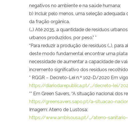
negativos no ambiente e na saúde humana;
b) Incluir, pelo menos, uma seleção adequada d
da fração orgânica.
(…) Até 2035, a quantidade de resíduos urbano
urbanos produzidos, por peso.” *
“Para reduzir a produção de resíduos (…), para 
deste modo fundamental encontrar uma platafo
necessidade de aumentar a capacidade de valo
incremento significativo dos resíduos recolhido
* RGGR – Decreto-Lei n.º 102-D/2020 Em vigor à
https://diariodarepublica.pt/…/decreto-lei/
** Em Green Savers, “A situação nacional dos re
https://greensavers.sapo.pt/a-situacao-nacio
Imagem: Aterro de Lustosa:
https://www.ambisousa.pt/…/aterro-sanitario