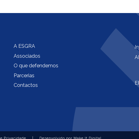
A ESGRA
I
Associados
A
O que defendemos
Parcerias
E
Contactos
de Privacidade
|
Desenvolvido por Make It Digital