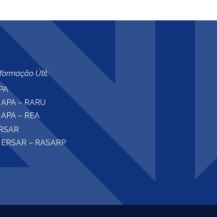
nformação Útil:
PA
APA – RARU
APA – REA
RSAR
ERSAR – RASARP