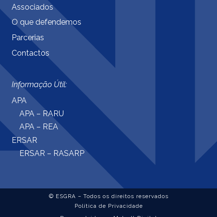
Associados
O que defendemos
Parcerias
Contactos
Informação Útil:
APA
APA – RARU
APA – REA
ERSAR
ERSAR – RASARP
© ESGRA – Todos os direitos reservados
Política de Privacidade