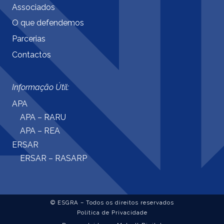
Associados
O que defendemos
Parcerias
Contactos
Informação Útil:
APA
APA – RARU
APA – REA
ERSAR
ERSAR – RASARP
© ESGRA – Todos os direitos reservados
Política de Privacidade