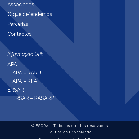
Associados
O que defendemos
Parcerias
Contactos
Informação Útil:
APA
APA – RARU
APA – REA
ERSAR
ERSAR – RASARP
© ESGRA – Todos os direitos reservados
Política de Privacidade