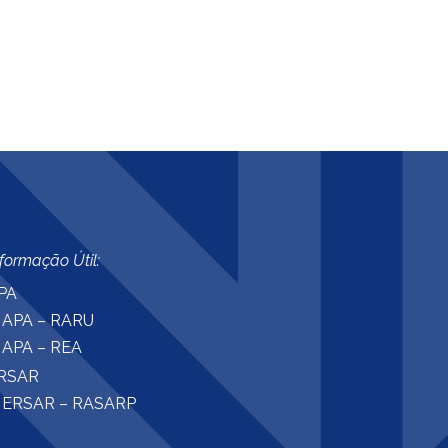
nformação Útil:
PA
APA – RARU
APA – REA
RSAR
ERSAR – RASARP