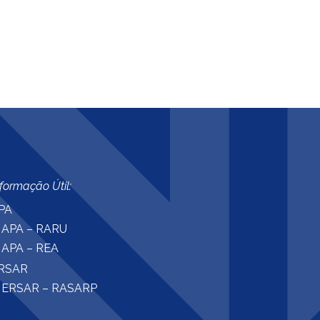
nformação Útil:
PA
APA – RARU
APA – REA
RSAR
ERSAR – RASARP