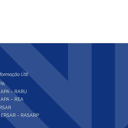
nformação Útil:
PA
APA – RARU
APA – REA
RSAR
ERSAR – RASARP